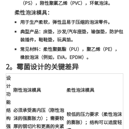
（PS），刚性聚氯乙烯（PVC），环氧泡沫。
柔性泡沫模具：
用于生产柔软，弹性且易于压缩的泡沫零件。
典型产品：床垫，沙发/汽车座垫，瑜伽垫，防护包
装插件，鞋鞋垫，玩具馅。
常见材料：柔性聚氨酯（PU），聚乙烯（PE），
橡胶泡沫（例如，EVA，EPDM）。
2。霉菌设计的关键差异
设
计
刚性泡沫模具
柔性泡沫模具
功
能
结
必须承受高内压（刚性泡
较低的压力要求（柔性泡沫
构
沫的强膨胀力）；需要较
的膨胀）；结构可以适度轻
强
厚的钢切片和更高的夹紧