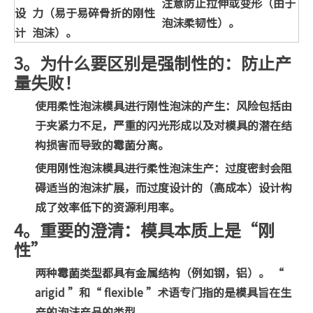
注意防止拉伸或变形（由于
设
力（易于易碎骨折的刚性
泡沫柔韧性）。
计
泡沫）。
3。为什么要区别是强制性的：防止产
量失败！
使用柔性泡沫模具进行刚性泡沫的产生：风险包括由
于夹紧力不足，严重的闪光形成以及对模具的潜在结
构损害而导致的霉菌分离。
使用刚性泡沫模具进行柔性泡沫生产：过度密封会阻
碍适当的泡沫扩展，而过度设计的（高成本）设计构
成了效率低下的资源利用率。
4。重要的澄清：模具本质上是“刚
性”
两种霉菌类型都具有金属结构（例如钢，铝）。 “
arigid ”和“ flexible ”术语专门指的是模具旨在生
产的泡沫产品的类型。