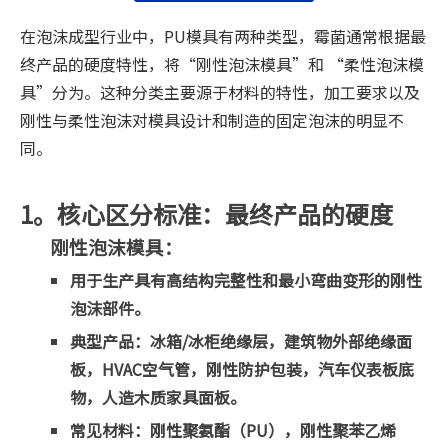
["facebook","twitter","line","wechat","linkedin","pint
在泡沫成型行业中，PU模具有两种类型，霉菌通常根据最
终产品的硬度特性，将“刚性泡沫模具”和 “柔性泡沫模
具”分为。这种分类主要源于材料的特性，加工要求以及
刚性与柔性泡沫对模具设计和制造的固定泡沫的明显不
同。
1。核心区分标准：最终产品的硬度
刚性泡沫模具：
用于生产具有高结构完整性和最小弯曲变形的刚性
泡沫部件。
典型产品：冰箱/冰柜绝缘层，建筑物外部绝缘面
板，HVAC空气管，刚性防护包装，汽车仪表板底
物，人造木质家具面板。
常见材料：刚性聚氨酯（PU），刚性聚苯乙烯