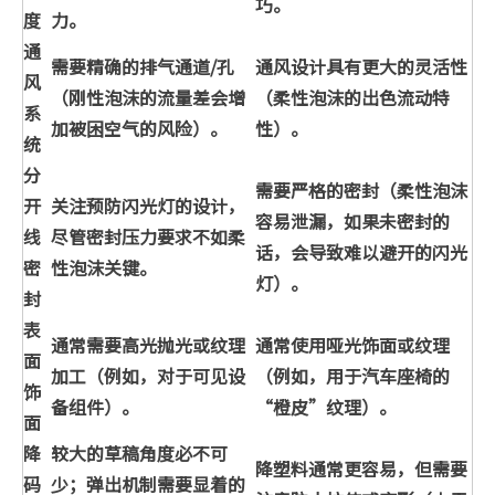
巧。
度
力。
通
需要精确的排气通道/孔
通风设计具有更大的灵活性
风
（刚性泡沫的流量差会增
（柔性泡沫的出色流动特
系
加被困空气的风险）。
性）。
统
分
需要严格的密封（柔性泡沫
开
关注预防闪光灯的设计，
容易泄漏，如果未密封的
线
尽管密封压力要求不如柔
话，会导致难以避开的闪光
密
性泡沫关键。
灯）。
封
表
通常需要高光抛光或纹理
通常使用哑光饰面或纹理
面
加工（例如，对于可见设
（例如，用于汽车座椅的
饰
备组件）。
“橙皮”纹理）。
面
降
较大的草稿角度必不可
降塑料通常更容易，但需要
码
少；弹出机制需要显着的